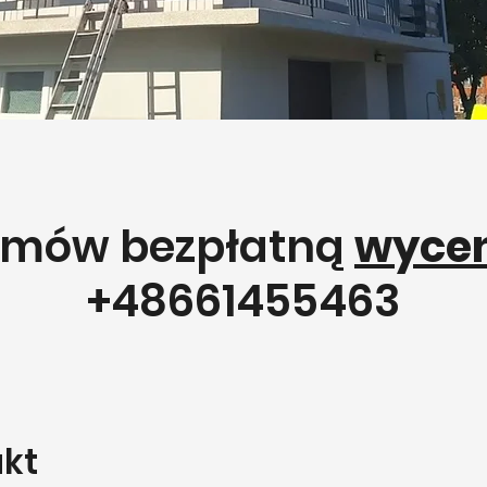
mów bezpłatną
wyce
+48661455463
kt