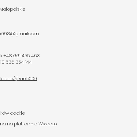
 Małopolskie
ak098@gmail.com
k +48 661 455 463
48 536 354 144
tok.com/@arkfi000
lików cookie
na na platformie
Wix.com