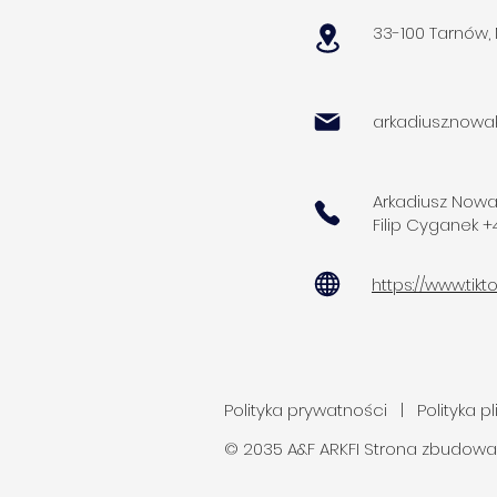
33-100 Tarnów,
arkadiusz.now
Arkadiusz Nowa
Filip Cyganek +
https://www.tik
Polityka prywatności
|
Polityka p
© 2035 A&F ARKFI Strona zbudowa