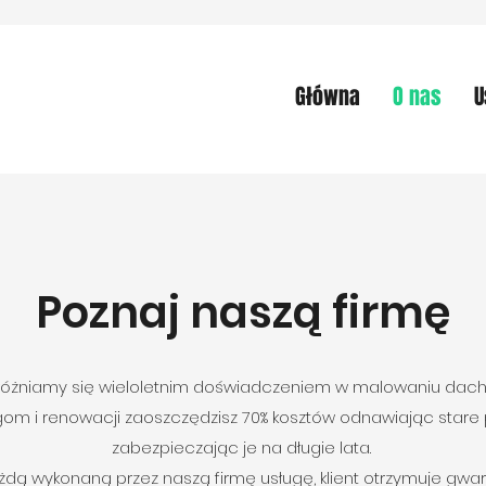
Główna
O nas
U
Poznaj naszą firmę
óżniamy się wieloletnim doświadczeniem w malowaniu dac
gom i renowacji zaoszczędzisz 70% kosztów odnawiając stare
zabezpieczając je na długie lata.
żdą wykonaną przez naszą firmę usługę, klient otrzymuje gwar