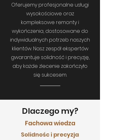
Oferujemy profesjonalne usługi
wysokościowe oraz
kompleksowe remonty i
wykończenia, dostosowane do
indywidualnych potrzeb naszych
klientów. Nasz zespół ekspertów
gwarantuje solidność i precyzję,
aby każde zlecenie zakończyło
się sukcesem.
Dlaczego my?
Fachowa wiedza
Solidnośc i precyzja