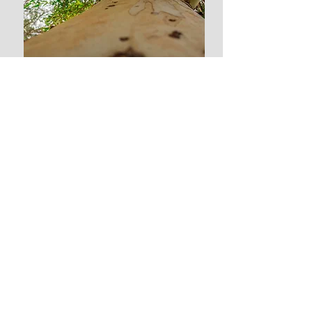
​Wycinka drzew
Usługi dekarskie